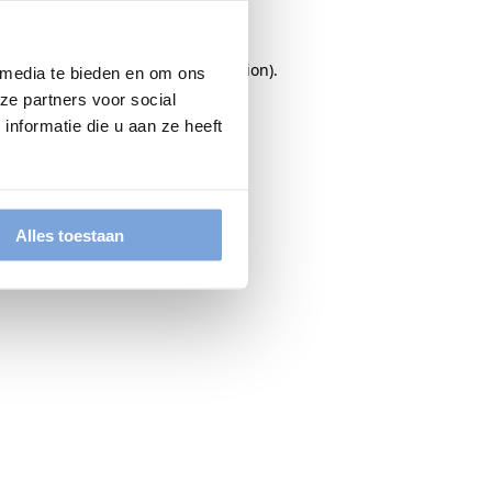
rowser console
for more information).
 media te bieden en om ons
ze partners voor social
nformatie die u aan ze heeft
Alles toestaan