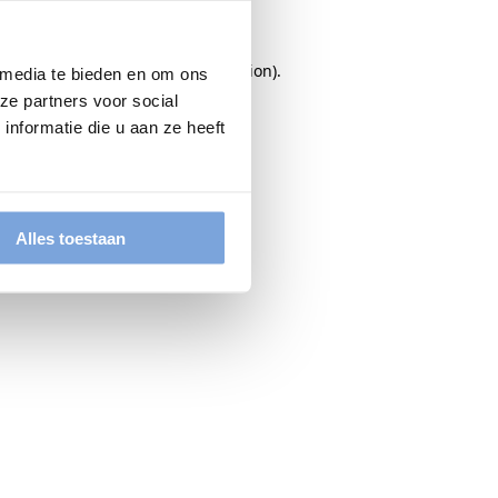
rowser console
for more information).
 media te bieden en om ons
ze partners voor social
nformatie die u aan ze heeft
Alles toestaan