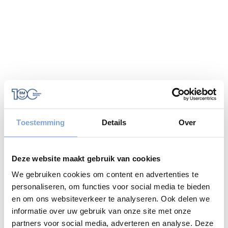
Toestemming
Details
Over
Deze website maakt gebruik van cookies
We gebruiken cookies om content en advertenties te
personaliseren, om functies voor social media te bieden
en om ons websiteverkeer te analyseren. Ook delen we
informatie over uw gebruik van onze site met onze
Application error: a
client
-side exception has occurred while
partners voor social media, adverteren en analyse. Deze
loading
www.bariseaumottrie.be
(see the
browser console
for