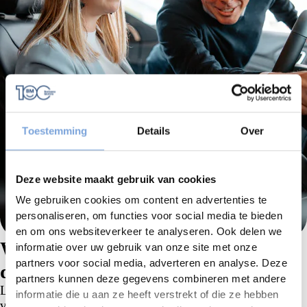
Toestemming
Details
Over
Deze website maakt gebruik van cookies
We gebruiken cookies om content en advertenties te
personaliseren, om functies voor social media te bieden
en om ons websiteverkeer te analyseren. Ook delen we
Wij zoeken voor jou je
informatie over uw gebruik van onze site met onze
partners voor social media, adverteren en analyse. Deze
droomwagen
partners kunnen deze gegevens combineren met andere
Laat ons weten waar je naar op zoek bent en wij gaan
informatie die u aan ze heeft verstrekt of die ze hebben
voor jou op zoek naar de meest geschikte auto. Mochten