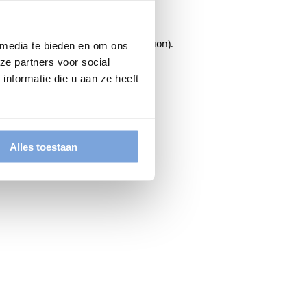
rowser console
for more information).
 media te bieden en om ons
ze partners voor social
nformatie die u aan ze heeft
Alles toestaan