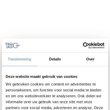
Toestemming
Details
Over
Deze website maakt gebruik van cookies
We gebruiken cookies om content en advertenties te
personaliseren, om functies voor social media te bieden
en om ons websiteverkeer te analyseren. Ook delen we
informatie over uw gebruik van onze site met onze
Application error: a
client
-side exception has occurred while
partners voor social media, adverteren en analyse. Deze
loading
www.bariseaumottrie.be
(see the
browser console
for