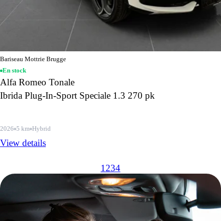
Bariseau Mottrie Brugge
En stock
Alfa Romeo Tonale
Ibrida Plug-In-Sport Speciale 1.3 270 pk
2026
5 km
Hybrid
View details
1
2
3
4