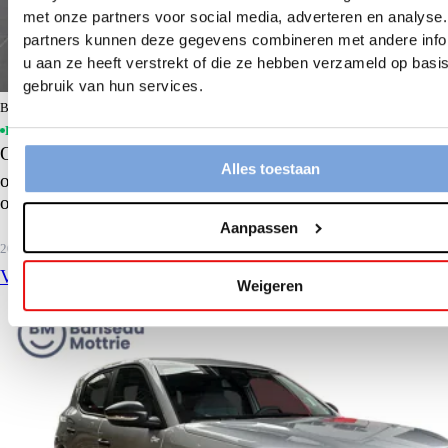
met onze partners voor social media, adverteren en analyse
partners kunnen deze gegevens combineren met andere info
u aan ze heeft verstrekt of die ze hebben verzameld op basi
gebruik van hun services.
Bariseau Mottrie Kortrijk
En stock
Omoda 9 SHS
Alles toestaan
omoda 9 Premium*1.5EDGI Hybrid 538PK*full
option*carplay*360° camera*ACC*
Aanpassen
2026
5 km
Hybrid
View details
Weigeren