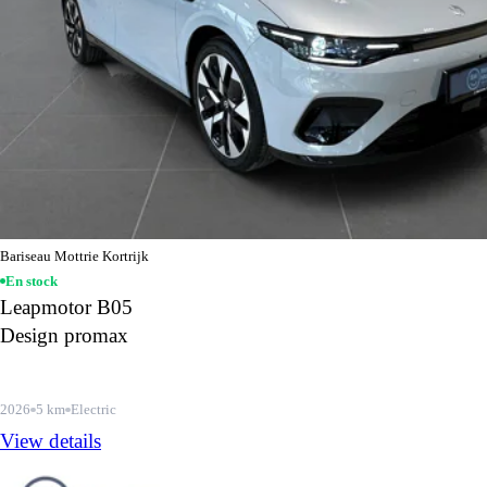
Bariseau Mottrie Kortrijk
En stock
Leapmotor B05
Design promax
2026
5 km
Electric
View details