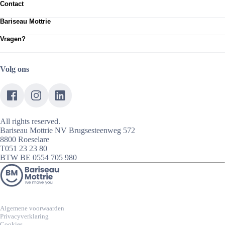
Contact
Abarth
Voorraad fietsen
Contact
Alfa Romeo
Elektrisch rijden
Bariseau Mottrie
Vestigingen
Fiat
For Business
Over ons
Showroomafspraak
Fiat Professional
Vragen?
Onze diensten
Werkplaatsafspraak
Jeep
Neem contact op met onze klantenservice
Jobs
Leapmotor
Ligier
Nissan
Volg ons
Maxus
Pervelo fietsen
Caramel Campers
Caramel Cars
Caramel City - Ligier en Pervélo
All rights reserved.
Bariseau Mottrie NV Brugsesteenweg 572
8800 Roeselare
T051 23 23 80
BTW BE 0554 705 980
Algemene voorwaarden
Privacyverklaring
Cookies