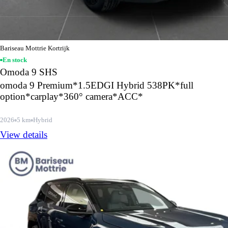
Bariseau Mottrie Kortrijk
En stock
Omoda 9 SHS
omoda 9 Premium*1.5EDGI Hybrid 538PK*full
option*carplay*360° camera*ACC*
2026
5 km
Hybrid
View details