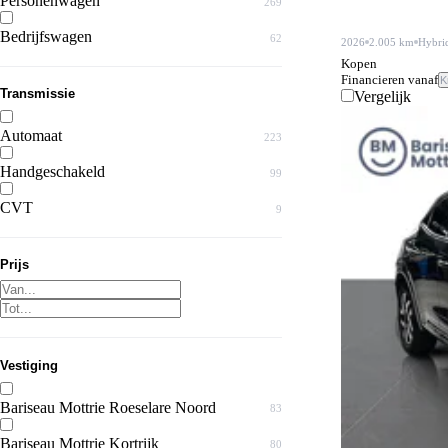
Personenwagen
269
Bedrijfswagen
62
2026
2.005 km
Hybri
Kopen
Financieren vanaf
K
Transmissie
Vergelijk
Automaat
223
Handgeschakeld
99
CVT
9
Prijs
Vestiging
Bariseau Mottrie Roeselare Noord
83
Bariseau Mottrie Kortrijk
80