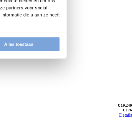
 media te bieden en om ons
ze partners voor social
nformatie die u aan ze heeft
Alles toestaan
€ 19.240
€ 176
Details