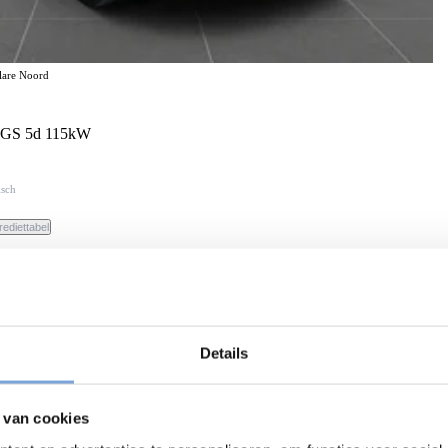
elare Noord
h GS 5d 115kW
isch
rediettabel
Details
 van cookies