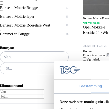
Bariseau Mottrie Brugge
57
Bariseau Mottrie Ieper
55
Bariseau Mottrie Roes
Op voorraad
Bariseau Mottrie Roeselare West
40
Opel Mokka-e
Electric 54 kW
Caramel cc Brugge
16
2026
2.005 km
Elektr
Bouwjaar
Kopen
Van...
Financieren vanaf
K
Vergelijk
Tot...
Toestemming
Kilometerstand
Deze website maakt gebruik