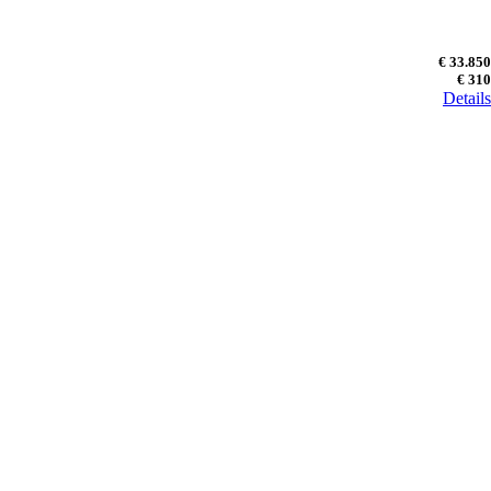
€ 33.850
€ 310
Details