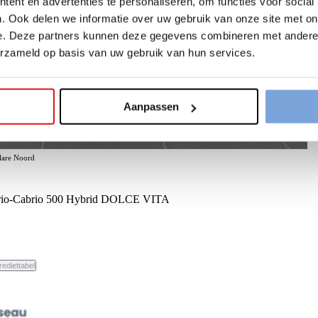
ent en advertenties te personaliseren, om functies voor social
. Ook delen we informatie over uw gebruik van onze site met on
e. Deze partners kunnen deze gegevens combineren met andere i
erzameld op basis van uw gebruik van hun services.
Aanpassen
elare Noord
rio-Cabrio 500 Hybrid DOLCE VITA
rediettabel