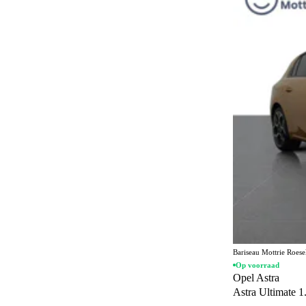
Stationwagon
22
Geel
10
Personenvervoer
16
Bruin
6
MPV
3
Goud
4
Cabriolet
2
Oranje
3
Rood
3
Beige
1
Paars
1
Bariseau Mottrie Roes
Op voorraad
Opel Astra
Astra Ultimate