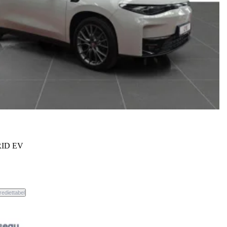
ID EV
weg.
rediettabel