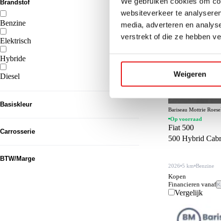
We gebruiken cookies om cont
Brandstof
websiteverkeer te analyseren
Benzine
media, adverteren en analys
128
verstrekt of die ze hebben v
Elektrisch
79
Hybride
63
Weigeren
Diesel
61
Basiskleur
Bariseau Mottrie Roes
Op voorraad
Grijs
95
Fiat 500
Carrosserie
500 Hybrid Cab
Zwart
76
SUV
131
BTW/Marge
Wit
58
2026
5 km
Benzine
Sedan
83
Kopen
Blauw
BTW
28
270
Financieren vanaf
K
Overig
50
Vergelijk
Groen
Marge
24
61
Hatchback
24
Zilver
22