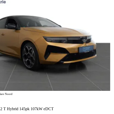
elare Noord
 1.2 T Hybrid 145pk 107kW eDCT