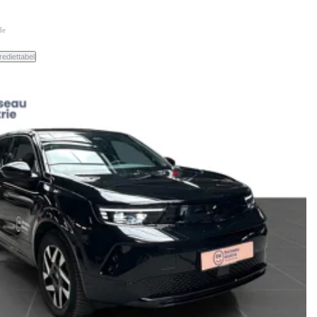
de
rediettabel