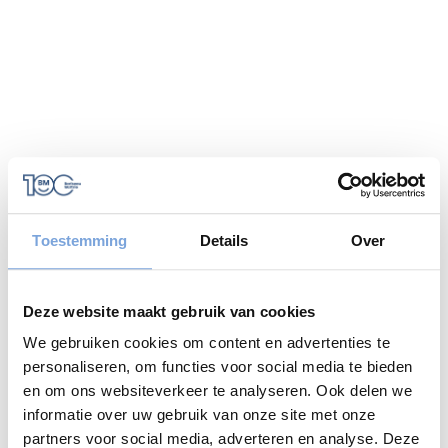
Toestemming
Details
Over
Deze website maakt gebruik van cookies
We gebruiken cookies om content en advertenties te
personaliseren, om functies voor social media te bieden
en om ons websiteverkeer te analyseren. Ook delen we
informatie over uw gebruik van onze site met onze
Application error: a
client
-side exception has occurred while
partners voor social media, adverteren en analyse. Deze
loading
www.bariseaumottrie.be
(see the
browser console
for