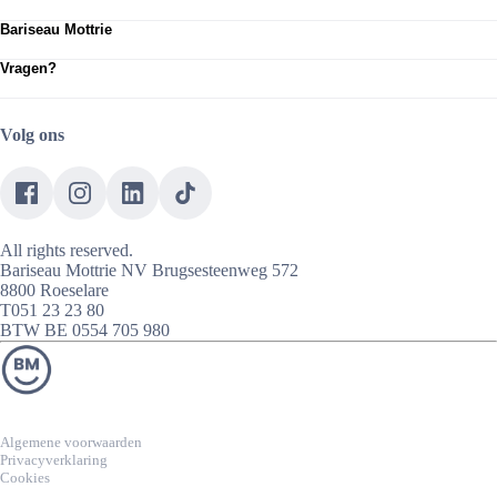
Klantenservice
Fiat
Elektrisch rijden
Bariseau Mottrie
Vestigingen
Fiat Professional
For Business
Over ons
Afspraak atelier
Jeep
Vragen?
Onze diensten
Afspraak showroom
Leapmotor
Neem contact op met onze klantenservice
Jobs
Testrit boeken
Nissan
Maxus
Omoda Jaecoo
Volg ons
Opel
Pervelo fietsen
Caramel Campers
Caramel Cars
Caramel City - Pervélo
All rights reserved.
Bariseau Mottrie NV Brugsesteenweg 572
8800 Roeselare
T051 23 23 80
BTW BE 0554 705 980
Algemene voorwaarden
Privacyverklaring
Cookies