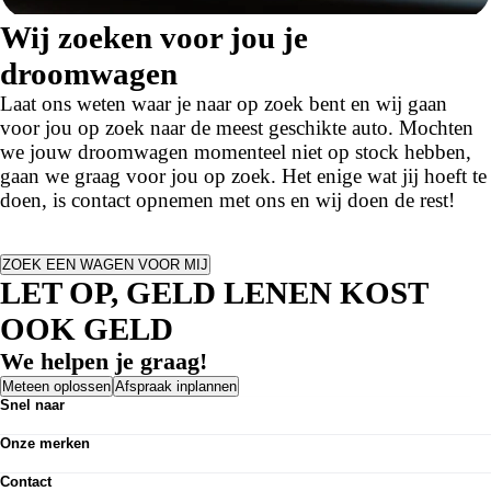
Wij zoeken voor jou je
droomwagen
Laat ons weten waar je naar op zoek bent en wij gaan
voor jou op zoek naar de meest geschikte auto. Mochten
we jouw droomwagen momenteel niet op stock hebben,
gaan we graag voor jou op zoek. Het enige wat jij hoeft te
doen, is contact opnemen met ons en wij doen de rest!
ZOEK EEN WAGEN VOOR MIJ
LET OP, GELD LENEN KOST
OOK GELD
We helpen je graag!
Meteen oplossen
Afspraak inplannen
Snel naar
Voorraad nieuwe wagens
Onze merken
Voorraad tweedehandswagens
Abarth
Voorraad bestelwagens
Contact
Alfa Romeo
Voorraad fietsen