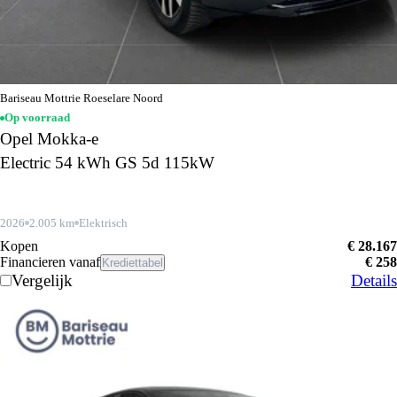
Bariseau Mottrie Roeselare Noord
Op voorraad
Opel Mokka-e
Electric 54 kWh GS 5d 115kW
2026
2.005 km
Elektrisch
Kopen
€ 28.167
Financieren vanaf
€ 258
Krediettabel
Vergelijk
Details