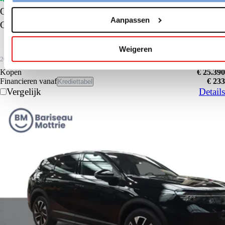
Opel Combo Life
Aanpassen
Combo Life L1 1.2 Turbo Benzine S/S 110 MT6
Weigeren
2026
5 km
Benzine
Kopen
€ 25.390
Financieren vanaf
€ 233
Krediettabel
Vergelijk
Details