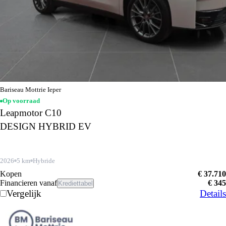
Bariseau Mottrie Ieper
Op voorraad
Leapmotor C10
DESIGN HYBRID EV
2026
5 km
Hybride
Kopen
€ 37.710
Financieren vanaf
€ 345
Krediettabel
Vergelijk
Details