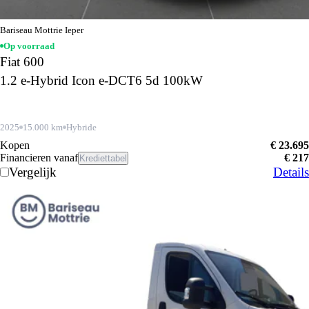
Bariseau Mottrie Ieper
Op voorraad
Fiat 600
1.2 e-Hybrid Icon e-DCT6 5d 100kW
2025
15.000 km
Hybride
Kopen
€ 23.695
Financieren vanaf
€ 217
Krediettabel
Vergelijk
Details