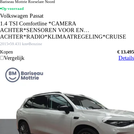
Bariseau Mottrie Roeselare Noord
Op voorraad
Volkswagen Passat
1.4 TSI Comfortline *CAMERA
ACHTER*SENSOREN VOOR EN
ACHTER*RADIO*KLIMAATREGELING*CRUISE
CONTROL*
2015
59.431 km
Benzine
Kopen
€ 13.495
Vergelijk
Details