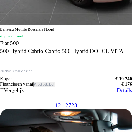
Bariseau Mottrie Roeselare Noord
Op voorraad
Fiat 500
500 Hybrid Cabrio-Cabrio 500 Hybrid DOLCE VITA
2026
5 km
Benzine
Kopen
€ 19.240
Financieren vanaf
€ 176
Krediettabel
Vergelijk
Details
1
2
...
27
28