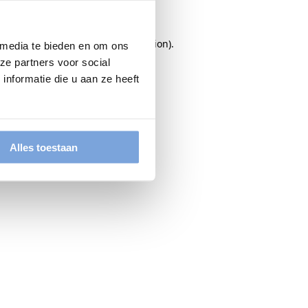
rowser console
for more information).
 media te bieden en om ons
ze partners voor social
nformatie die u aan ze heeft
Alles toestaan