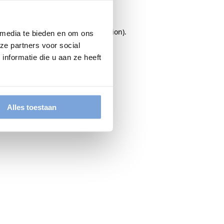
rowser console
for more information).
 media te bieden en om ons
ze partners voor social
nformatie die u aan ze heeft
Alles toestaan