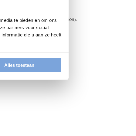
rowser console
for more information).
 media te bieden en om ons
ze partners voor social
nformatie die u aan ze heeft
Alles toestaan