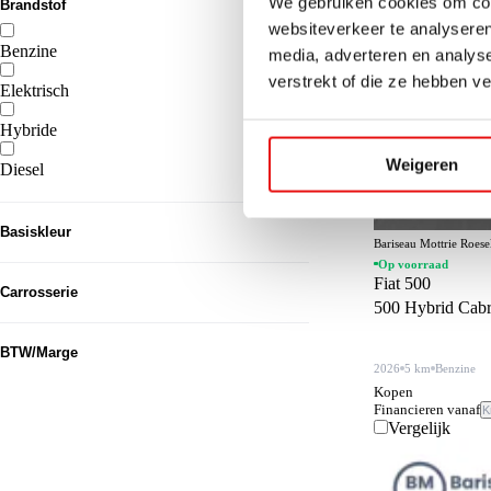
We gebruiken cookies om cont
Brandstof
websiteverkeer te analyseren
Benzine
media, adverteren en analys
128
verstrekt of die ze hebben v
Elektrisch
79
Hybride
63
Weigeren
Diesel
61
Basiskleur
Bariseau Mottrie Roes
Op voorraad
Grijs
95
Fiat 500
Carrosserie
500 Hybrid Cab
Zwart
76
SUV
131
BTW/Marge
Wit
58
2026
5 km
Benzine
Sedan
83
Kopen
Blauw
BTW
28
270
Financieren vanaf
K
Overig
50
Vergelijk
Groen
Marge
24
61
Hatchback
24
Zilver
22