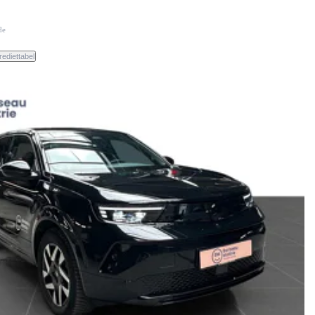
de
rediettabel