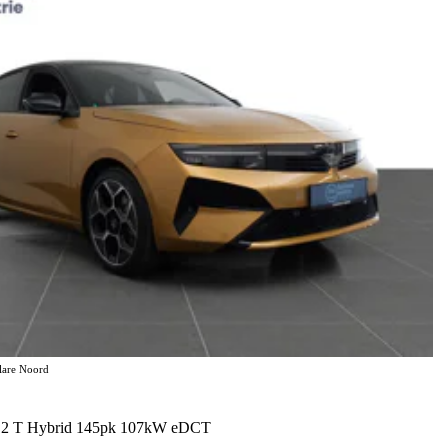
elare Noord
 1.2 T Hybrid 145pk 107kW eDCT