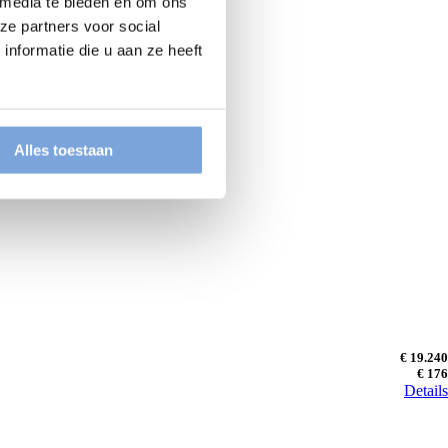
 media te bieden en om ons
ze partners voor social
nformatie die u aan ze heeft
Alles toestaan
€ 19.240
€ 176
Details