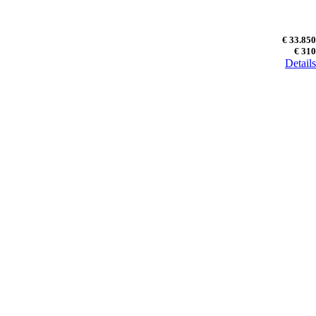
€ 33.850
€ 310
Details