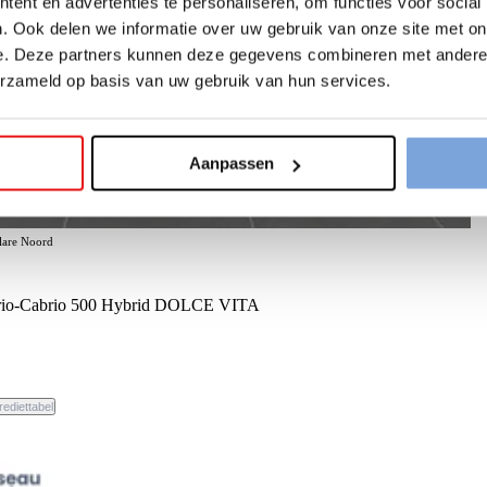
ent en advertenties te personaliseren, om functies voor social
. Ook delen we informatie over uw gebruik van onze site met on
e. Deze partners kunnen deze gegevens combineren met andere i
erzameld op basis van uw gebruik van hun services.
Aanpassen
elare Noord
rio-Cabrio 500 Hybrid DOLCE VITA
rediettabel