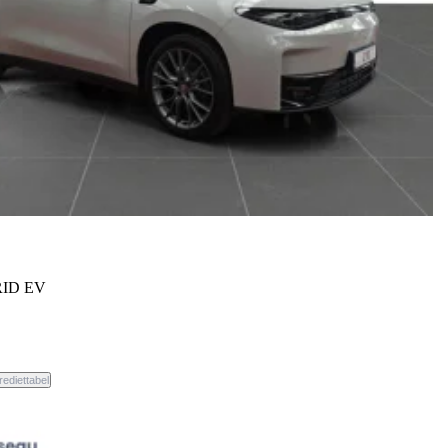
ID EV
weg.
rediettabel