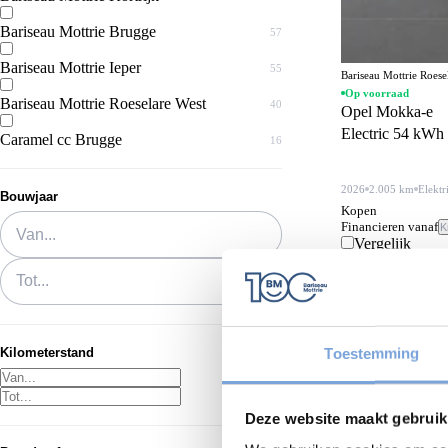
Bariseau Mottrie Brugge
57
Bariseau Mottrie Ieper
55
Bariseau Mottrie Roes
Op voorraad
Bariseau Mottrie Roeselare West
40
Opel Mokka-e
Electric 54 kW
Caramel cc Brugge
16
2026
2.005 km
Elektr
Bouwjaar
Kopen
Van...
Financieren vanaf
K
Vergelijk
Tot...
Toestemming
Kilometerstand
Deze website maakt gebruik