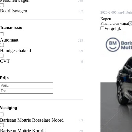
Personenwagen
269
Bedrijfswagen
62
2026
2.005 km
Hybri
Kopen
Financieren vanaf
K
Transmissie
Vergelijk
Automaat
223
Handgeschakeld
99
CVT
9
Prijs
Vestiging
Bariseau Mottrie Roeselare Noord
83
Bariseau Mottrie Kortrijk
80