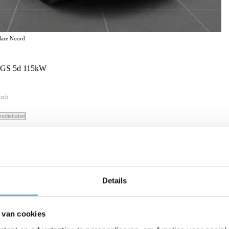
elare Noord
h GS 5d 115kW
isch
rediettabel
Details
 van cookies