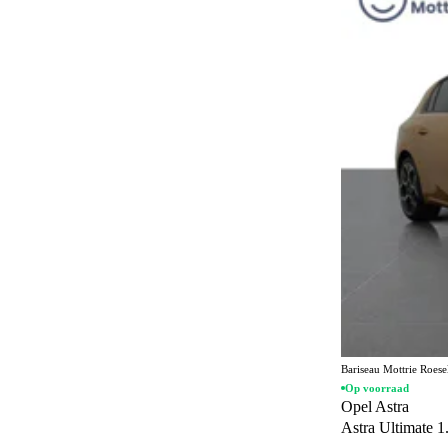
Stationwagon
22
Geel
10
Personenvervoer
16
Bruin
6
MPV
3
Goud
4
Cabriolet
2
Oranje
3
Rood
3
Beige
1
Paars
1
Bariseau Mottrie Roes
Op voorraad
Opel Astra
Astra Ultimate