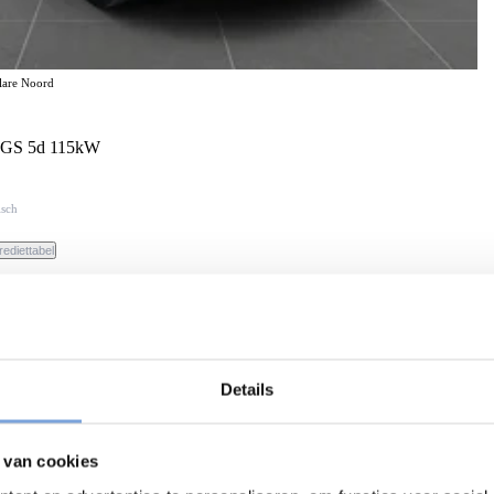
elare Noord
h GS 5d 115kW
isch
rediettabel
Details
 van cookies