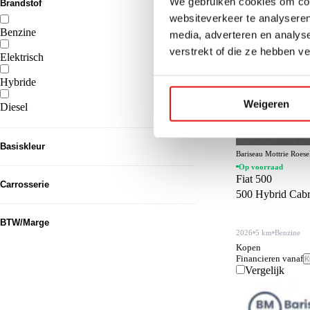
We gebruiken cookies om cont
Brandstof
websiteverkeer te analyseren
Benzine
media, adverteren en analys
127
verstrekt of die ze hebben v
Elektrisch
79
Hybride
63
Weigeren
Diesel
61
Basiskleur
Bariseau Mottrie Roes
Op voorraad
Grijs
94
Fiat 500
Carrosserie
500 Hybrid Cab
Zwart
76
SUV
130
BTW/Marge
Wit
58
2026
5 km
Benzine
Sedan
83
Kopen
Blauw
BTW
28
270
Financieren vanaf
K
Overig
50
Vergelijk
Groen
Marge
24
60
Hatchback
24
Zilver
22