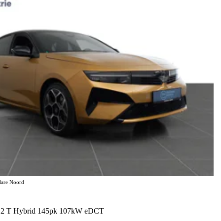
elare Noord
 1.2 T Hybrid 145pk 107kW eDCT