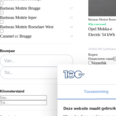
Bariseau Mottrie Brugge
57
Bariseau Mottrie Ieper
55
Bariseau Mottrie Roes
Op voorraad
Bariseau Mottrie Roeselare West
40
Opel Mokka-e
Electric 54 kW
Caramel cc Brugge
16
2026
2.005 km
Elektr
Bouwjaar
Kopen
Van...
Financieren vanaf
K
Vergelijk
Tot...
Toestemming
Kilometerstand
Deze website maakt gebruik