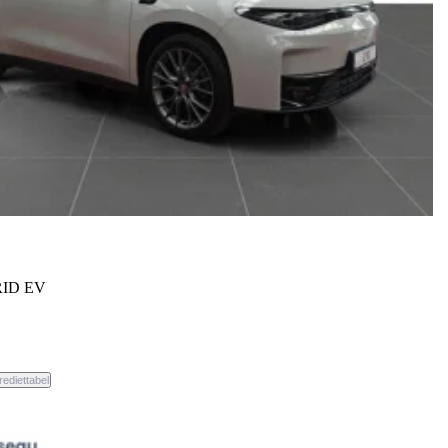
ID EV
weg.
rediettabel