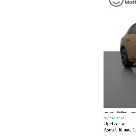
Stationwagon
22
Geel
10
Personenvervoer
16
Bruin
6
MPV
3
Goud
4
Cabriolet
2
Oranje
3
Rood
3
Beige
1
Paars
1
Bariseau Mottrie Roes
Op voorraad
Opel Astra
Astra Ultimate