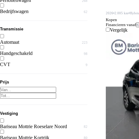
Personenwagen
268
Bedrijfswagen
62
2026
2.005 km
Hybri
Kopen
Financieren vanaf
K
Transmissie
Vergelijk
Automaat
223
Handgeschakeld
98
CVT
9
Prijs
Vestiging
Bariseau Mottrie Roeselare Noord
82
Bariseau Mottrie Kortrijk
80