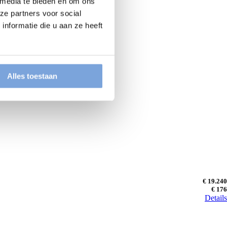
 media te bieden en om ons
ze partners voor social
nformatie die u aan ze heeft
Alles toestaan
€ 19.240
€ 176
Details