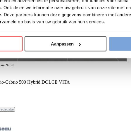
ent en advertenties te personaliseren, om functies voor social
. Ook delen we informatie over uw gebruik van onze site met on
e. Deze partners kunnen deze gegevens combineren met andere i
erzameld op basis van uw gebruik van hun services.
Aanpassen
elare Noord
rio-Cabrio 500 Hybrid DOLCE VITA
rediettabel