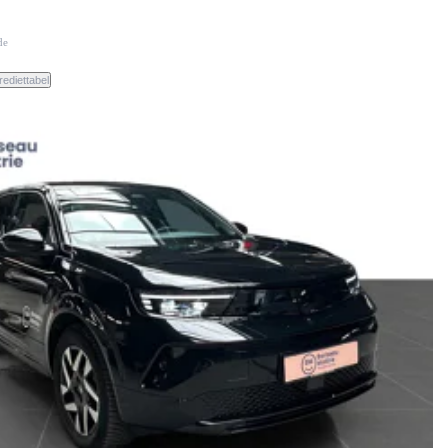
de
rediettabel