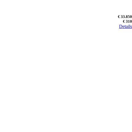
€ 33.850
€ 310
Details