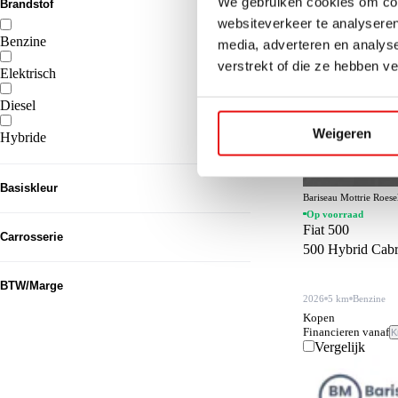
We gebruiken cookies om cont
Brandstof
websiteverkeer te analyseren
Benzine
media, adverteren en analys
128
verstrekt of die ze hebben v
Elektrisch
78
Diesel
61
Weigeren
Hybride
61
Basiskleur
Bariseau Mottrie Roes
Op voorraad
Grijs
95
Fiat 500
Carrosserie
500 Hybrid Cab
Zwart
75
SUV
130
BTW/Marge
Wit
57
2026
5 km
Benzine
Sedan
82
Kopen
Blauw
BTW
28
269
Financieren vanaf
K
Overig
50
Vergelijk
Groen
Marge
24
59
Hatchback
23
Zilver
21