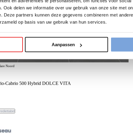
ent en advertenties te personaliseren, om functies voor social
. Ook delen we informatie over uw gebruik van onze site met on
e. Deze partners kunnen deze gegevens combineren met andere i
erzameld op basis van uw gebruik van hun services.
Aanpassen
elare Noord
rio-Cabrio 500 Hybrid DOLCE VITA
rediettabel