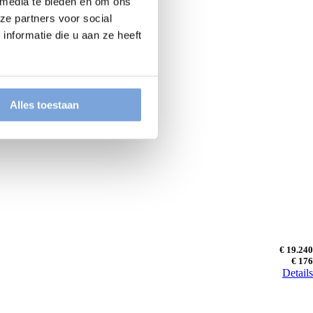
 media te bieden en om ons
ze partners voor social
nformatie die u aan ze heeft
Alles toestaan
€ 19.240
€ 176
Details