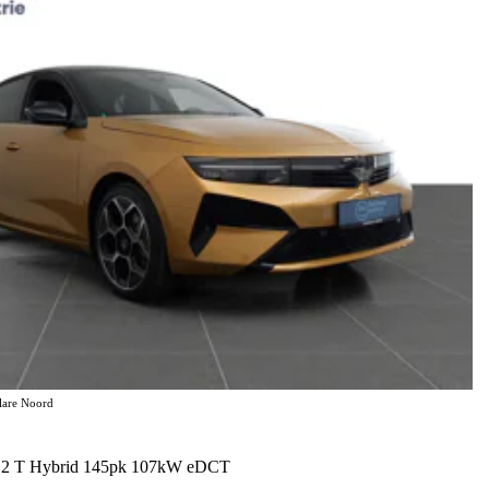
elare Noord
 1.2 T Hybrid 145pk 107kW eDCT