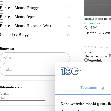
Bariseau Mottrie Brugge
57
Bariseau Mottrie Ieper
55
Bariseau Mottrie Roes
Op voorraad
Bariseau Mottrie Roeselare West
40
Opel Mokka-e
Electric 54 kW
Caramel cc Brugge
16
2026
2.005 km
Elektr
Bouwjaar
Kopen
Van...
Financieren vanaf
K
Vergelijk
Tot...
Toestemming
Kilometerstand
Deze website maakt gebruik