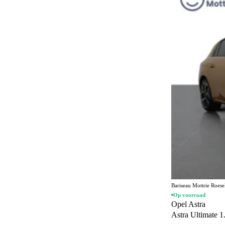
Stationwagon
22
Geel
10
Personenvervoer
16
Bruin
6
MPV
3
Goud
4
Cabriolet
2
Oranje
3
Rood
3
Beige
1
Paars
1
Bariseau Mottrie Roes
Op voorraad
Opel Astra
Astra Ultimate