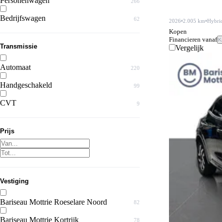
Personenwagen
266
Bedrijfswagen
62
2026
2.005 km
Hybri
Kopen
Financieren vanaf
K
Transmissie
Vergelijk
Automaat
220
Handgeschakeld
99
CVT
9
Prijs
Vestiging
Bariseau Mottrie Roeselare Noord
82
Bariseau Mottrie Kortrijk
78