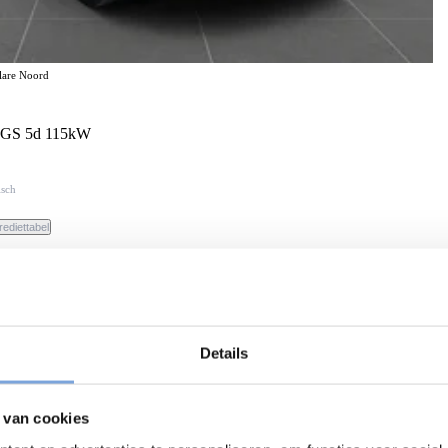
elare Noord
h GS 5d 115kW
isch
rediettabel
Details
 van cookies