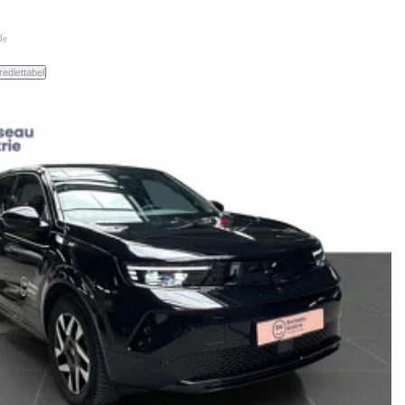
de
rediettabel