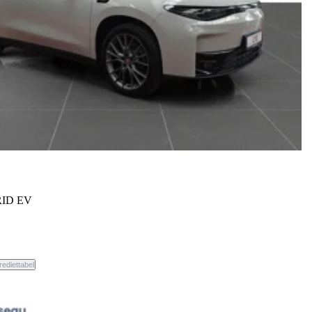
ID EV
weg.
rediettabel