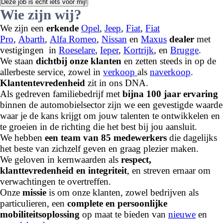
Deze job is echt iets voor mij!
Wie zijn wij?
We zijn een
erkende
Opel
,
Jeep
,
Fiat
,
Fiat
Pro
,
Abarth
,
Alfa Romeo
,
Nissan
en
Maxus
dealer
met
vestigingen in
Roeselare
,
Ieper
,
Kortrijk
, en
Brugge
.
We staan
dichtbij onze klanten
en zetten steeds in op de
allerbeste service, zowel in
verkoop
als
naverkoop
.
Klantentevredenheid
zit in ons DNA.
Als gedreven familiebedrijf met
bijna 100 jaar ervaring
binnen de automobielsector zijn we een gevestigde waarde
waar je de kans krijgt om jouw talenten te ontwikkelen en
te groeien in de richting die het best bij jou aansluit.
We hebben
een team van 85 medewerkers
die dagelijks
het beste van zichzelf geven en graag plezier maken.
We geloven in kernwaarden als
respect,
klanttevredenheid en integriteit
, en streven ernaar om
verwachtingen te overtreffen.
Onze
missie
is om onze klanten, zowel bedrijven als
particulieren, een
complete en persoonlijke
mobiliteitsoplossing
op maat te bieden van
nieuwe
en