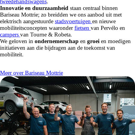
tweedehandswagens
.
Innovatie en duurzaamheid
staan centraal binnen
Bariseau Mottrie; zo breidden we ons aanbod uit met
elektrisch aangestuurde
stadsvoertuigen
en nieuwe
mobiliteitsconcepten waaronder
fietsen
van Pervélo en
campers
van Tourne & Robeta.
We geloven in
ondernemerschap
en
groei
en moedigen
initiatieven aan die bijdragen aan de toekomst van
mobiliteit.
Meer over Bariseau Mottrie