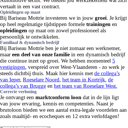
Automotive sector. We bieden jou werkzekerheid wat zich
vertaalt in een vast contract.
Opleidingen op maat
Bij Bariseau Mottrie investeren we in jouw
groei
. Je krijgt
op heel regelmatige tijdstippen formele
trainingen
en
opleidingen
op maat om zowel professioneel als
persoonlijk te ontwikkelen.
Familiaal & dynamisch bedrijf
Bij Bariseau Mottrie ben je niet zomaar een werknemer,
maar
een deel van onze familie
in een dynamisch bedrijf
die continue inzet op groei. We hebben momenteel
5
vestigingen
, verspreid over West-Vlaanderen - zo werk je
steeds dichtbij thuis. Maak hier kennis met
de collega’s
van Ieper
,
Roeselare Noord
,
het team in Kortrijk
,
de
collega’s van Brugge
en
het team van Roeselare West.
Correcte verloning
Je ontvangt een
marktconform loon
dat in de lijn ligt
van jouw ervaring, kennis en competenties. Naast je
brutoloon bieden we een aantal extra-legale voordelen aan
zoals maaltijd- en ecocheques en 12 extra verlofdagen!